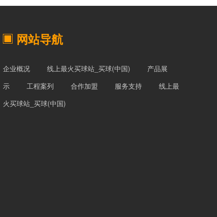
网站导航
企业概况
线上最火买球站_买球(中国)
产品展
示
工程案列
合作加盟
服务支持
线上最
火买球站_买球(中国)