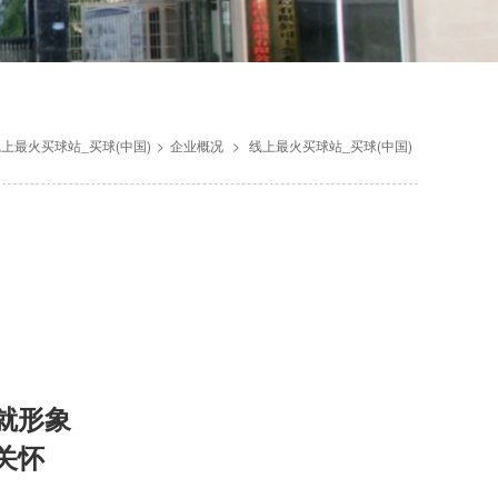
上最火买球站_买球(中国)
>
企业概况
>
线上最火买球站_买球(中国)
就形象
关怀