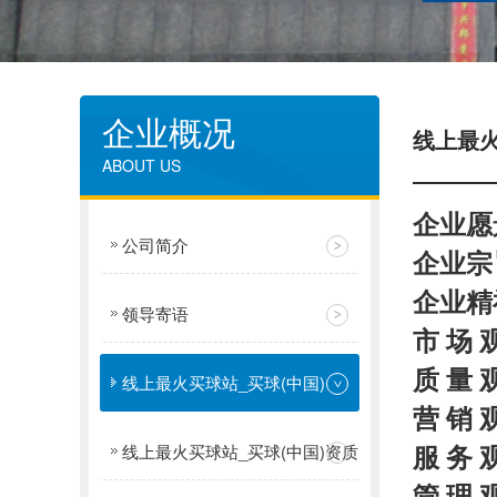
企业概况
线上最火
ABOUT US
企业愿
公司简介
企业宗
企业精
领导寄语
市 场
质 量
线上最火买球站_买球(中国)
营 销
线上最火买球站_买球(中国)资质
服 务