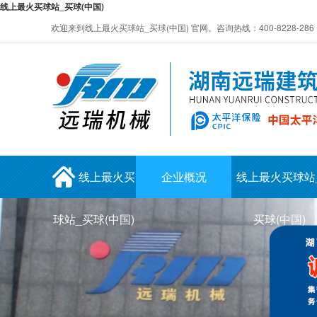
线上最火买球站_买球(中国)
欢迎来到线上最火买球站_买球(中国) 官网。咨询热线：400-8228-286
线上最火买
企业概况
线上最火买球站
球站_买球(中国)
买球(中国)