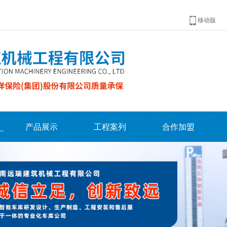
移动版
_
产品展示
工程案列
合作加盟