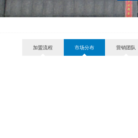
加盟流程
市场分布
营销团队