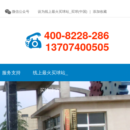
微信公众号
设为线上最火买球站_买球(中国)
|
添加收藏
400-8228-286
13707400505
服务支持
线上最火买球站_
买球(中国)