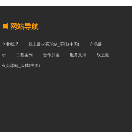
网站导航
企业概况
线上最火买球站_买球(中国)
产品展
示
工程案列
合作加盟
服务支持
线上最
火买球站_买球(中国)