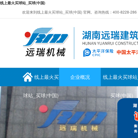
线上最火买球站_买球(中国)
欢迎来到线上最火买球站_买球(中国) 官网。咨询热线：400-8228-286
线上最火买
企业概况
线上最火买球站
球站_买球(中国)
买球(中国)