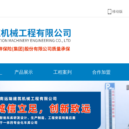
移动版
_
产品展示
工程案列
合作加盟