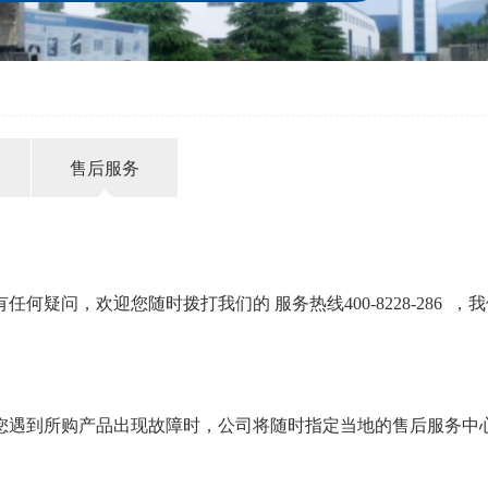
售后服务
何疑问，欢迎您随时拨打我们的 服务热线400-
8228
-286
，我
您遇到所购产品出现故障时，公司将随时指定当地的售后服务中