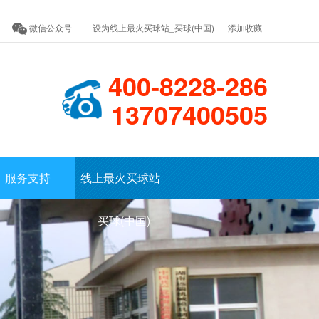
微信公众号
设为线上最火买球站_买球(中国)
|
添加收藏
400-8228-286
13707400505
服务支持
线上最火买球站_
买球(中国)