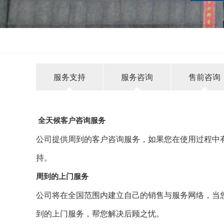
服务支持
服务咨询
售前咨询
全天候客户咨询服务
公司提供周到的客户咨询服务，如果您在使用过程中有任
持。
周到的上门服务
公司
将
在全国范围内建立自己的销售与服务网络，当
到的上门服务，帮您解决后顾之忧。