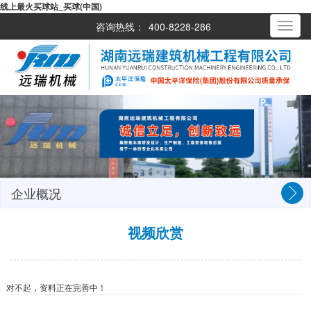
线上最火买球站_买球(中国)
咨询热线：
400-8228-286
Toggle
navigati
企业概况
视频欣赏
对不起，资料正在完善中！