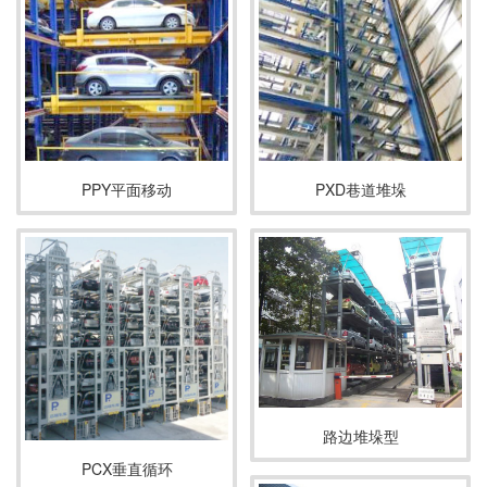
PPY平面移动
PXD巷道堆垛
路边堆垛型
PCX垂直循环