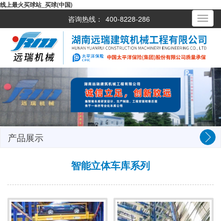
线上最火买球站_买球(中国)
咨询热线：
400-8228-286
Toggle
navigati
产品展示
智能立体车库系列