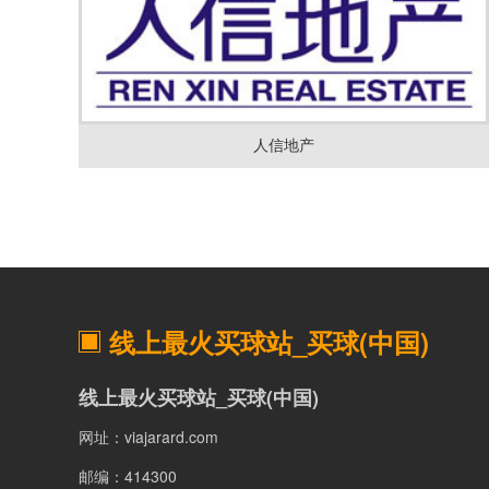
人信地产
线上最火买球站_买球(中国)
线上最火买球站_买球(中国)
网址：viajarard.com
邮编：414300