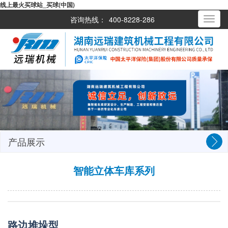
线上最火买球站_买球(中国)
咨询热线：
400-8228-286
Toggle
navigati
产品展示
智能立体车库系列
路边堆垛型