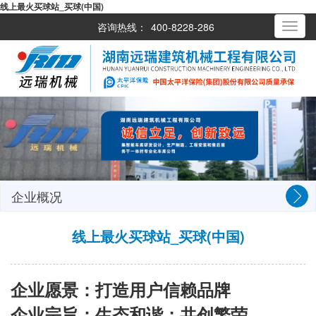
线上最火买球站_买球(中国)
咨询热线：
400-8228-286
Toggle
navigati
企业概况
线上最火买球站_买球(中国)
企业愿景：
打造用户信赖品牌
企业宗旨：生态和谐；共创繁荣