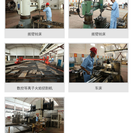
摇臂转床
摇臂转床
数控等离子火焰切割机
车床