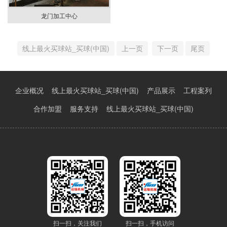
龙门加工中心
线上最火买球站_买球(中国)
上一页
下一页
尾页
企业概况
线上最火买球站_买球(中国)
产品展示
工程案列
合作加盟
服务支持
线上最火买球站_买球(中国)
扫一扫，关注我们
扫一扫，手机访问