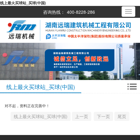
线上最火买球站_买球(中国)
咨询热线：
400-8228-286
Toggle
navigati
线上最火买球站_买球(中国)
对不起，资料正在完善中！
线上最火买球站_买球(中国)
上一页
下一页
尾页