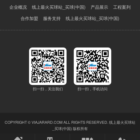
企业概况
线上最火买球站_买球(中国)
产品展示
工程案列
合作加盟
服务支持
线上最火买球站_买球(中国)
扫一扫，关注我们
扫一扫，手机访问
COPYRIGHT © VIAJARARD.COM ALL RIGHTS RESERVED.
线上最火买球站
_买球(中国)
版权所有