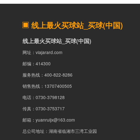
线上最火买球站_买球(中国)
线上最火买球站_买球(中国)
网址：viajarard.com
邮编：414300
服务热线：400-822-8286
销售热线：13707400505
电话：0730-3798128
传真：0730-3753717
邮箱：yuanruijx@163.com
总公司地址：湖南省临湘市三湾工业园