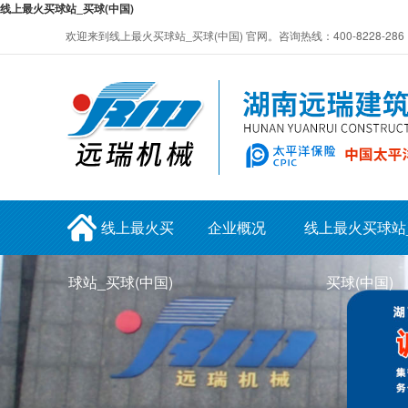
线上最火买球站_买球(中国)
欢迎来到线上最火买球站_买球(中国) 官网。咨询热线：400-8228-286
线上最火买
企业概况
线上最火买球站
球站_买球(中国)
买球(中国)