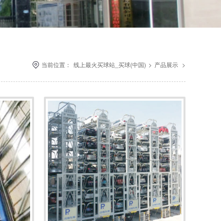
当前位置：
线上最火买球站_买球(中国)
>
产品展示
>