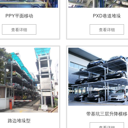
PPY平面移动
PXD巷道堆垛
查看详细
查看详细
带基坑三层升降横移
路边堆垛型
查看详细