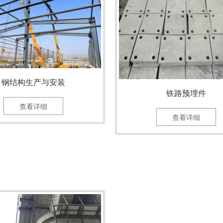
钢结构生产与安装
铁路预埋件
查看详细
查看详细