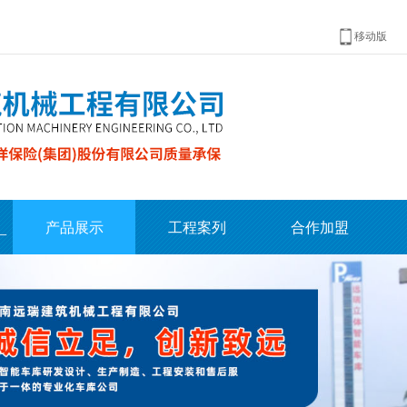
移动版
_
产品展示
工程案列
合作加盟